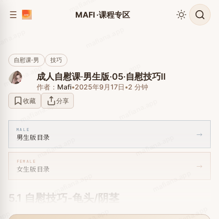
mafiana.app
app
到
到
MAFI ·课程专区
侧
内
边
mafiana.app
容
iana.app
栏
自慰课·男
技巧
mafiana.app
mafiana.app
成人自慰课·男生版·05·自慰技巧II
作者：
Mafi
•
2025年9月17日
•
2 分钟
mafiana.app
收藏
分享
mafiana.app
MALE
→
mafiana.app
男生版目录
mafiana.app
FEMALE
→
女生版目录
mafiana.app
mafiana.app
5.1 自慰技巧-龟头/阴茎
mafiana.app