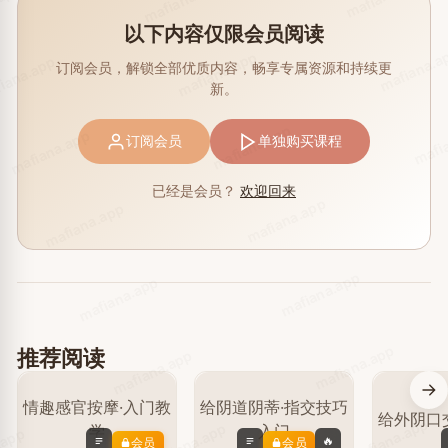
mafiana.app
.app
以下内容仅限会员阅读
mafiana.a
mafiana.app
iana.app
订阅会员，解锁全部优质内容，畅享专属资源和持续更
新。
mafi
mafiana.app
mafiana.app
订阅会员
单独购买课程
已经是会员？
欢迎回来
mafiana.app
mafiana.app
mafiana.app
mafiana.app
mafiana.app
推荐阅读
mafiana.app
mafiana.app
mafiana.app
🔥
会员
会员