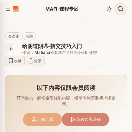
mafiana.app
fiana.app
到
到
MAFI ·课程专区
侧
内
边
mafiana.app
容
mafiana.app
栏
会员课
高潮
mafiana.app
mafiana.app
给阴道阴蒂·指交技巧入门
作者：
Mafiana
•
2026年7月4日
•
26 分钟
收藏
分享
mafiana.app
mafiana.app
mafiana.app
mafiana.app
以下内容仅限会员阅读
订阅会员，解锁全部优质内容，畅享专属资源和持续更
新。
mafiana.app
mafiana.app
a.app
订阅会员
单独购买课程
mafiana.