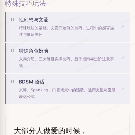
.app
特殊技巧玩法
mafiana.
mafiana.app
fiana.app
性幻想与文爱
11
↗
特殊玩法的基础、文爱开始前的技巧、过程中的感官描
述与事后关怀
maf
mafiana.app
mafiana.app
特殊角色扮演
12
↗
入局介绍、三大维度实操技巧、新手指南与进阶注意事
mafiana.app
mafiana.app
项
BDSM 骚话
mafiana.app
13
mafiana.app
↗
束缚、Spanking、口塞场景中的骚话、通用支配与臣服
表达公式
mafiana.app
mafiana.app
mafiana.app
mafiana.app
大部分人做爱的时候，