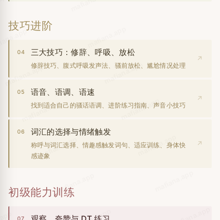
mafiana.app
app
技巧进阶
mafiana.app
iana.app
三大技巧：修辞、呼吸、放松
04
↗
mafiana.app
修辞技巧、腹式呼吸发声法、骚前放松、尴尬情况处理
mafiana.app
语音、语调、语速
05
↗
mafiana.app
mafiana.app
找到适合自己的骚话语调、进阶练习指南、声音小技巧
词汇的选择与情绪触发
06
mafiana.app
mafiana.app
↗
称呼与词汇选择、情趣感触发词句、适应训练、身体快
感迹象
mafiana.app
mafiana.app
初级能力训练
mafiana.app
mafiana.app
观察、夸赞与 DT 练习
07