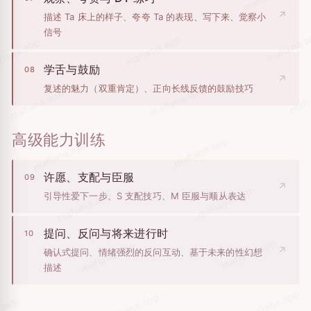
.app
↗
描述 Ta 床上的样子、夸夸 Ta 的表现、写下来、觉察小
信号
mafiana.
mafiana.app
iana.app
学舌与鼓励
08
↗
mafi
mafiana.app
复述的魅力（双重肯定）、正向长线反馈的鼓励技巧
mafiana.app
高级能力训练
mafiana.app
mafiana.app
许愿、支配与臣服
09
↗
mafiana.app
mafiana.app
引导性爱下一步、S 支配技巧、M 臣服与顺从表达
提问、反问与将来进行时
10
mafiana.app
mafiana.app
↗
确认式提问、情绪强烈的反问互动、基于未来的性幻想
描述
mafiana.app
mafiana.app