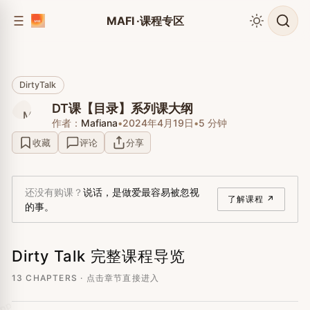
到
到
MAFI ·课程专区
侧
内
边
容
栏
DirtyTalk
DT课【目录】系列课大纲
作者：
Mafiana
•
2024年4月19日
•
5 分钟
收藏
评论
分享
还没有购课？
说话，是做爱最容易被忽视
了解课程 ↗
的事。
Dirty Talk 完整课程导览
13 CHAPTERS · 点击章节直接进入