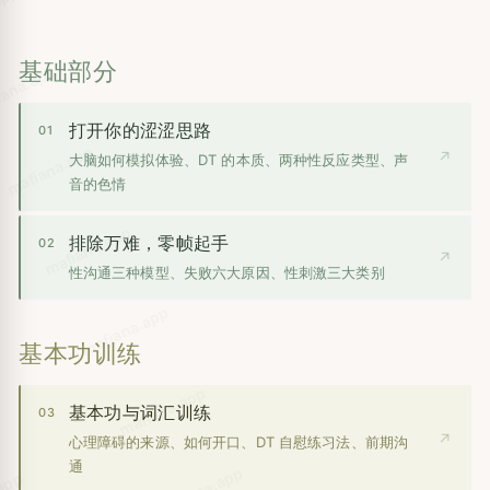
app
基础部分
iana.app
打开你的涩涩思路
01
mafiana.app
↗
大脑如何模拟体验、DT 的本质、两种性反应类型、声
音的色情
mafiana.app
排除万难，零帧起手
02
↗
性沟通三种模型、失败六大原因、性刺激三大类别
mafiana.app
基本功训练
mafiana.app
基本功与词汇训练
03
↗
心理障碍的来源、如何开口、DT 自慰练习法、前期沟
通