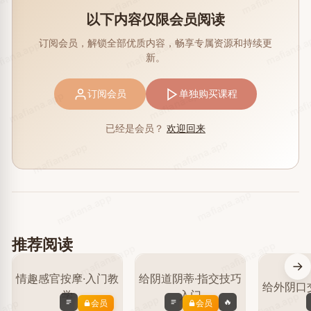
mafiana.app
.app
以下内容仅限会员阅读
mafiana.
mafiana.app
订阅会员，解锁全部优质内容，畅享专属资源和持续更
iana.app
新。
mafi
mafiana.app
订阅会员
单独购买课程
mafiana.app
已经是会员？
欢迎回来
mafiana.app
mafiana.app
mafiana.app
mafiana.app
推荐阅读
mafiana.app
mafiana.app
mafiana.app
mafiana.app
🔥
会员
会员