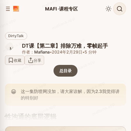
mafiana.app
app
到
到
MAFI ·课程专区
侧
内
边
容
mafiana.app
iana.app
栏
DirtyTalk
mafiana.app
mafiana.app
DT课【第二章】排除万难，零帧起手
作者：
Mafiana
•
2024年2月29日
•
5 分钟
收藏
分享
mafiana.app
mafiana.app
总目录
mafiana.app
mafiana.app
😀
这一集防喷网没加，请大家谅解，因为2.3我觉得讲
的特别好
mafiana.app
mafiana.app
性沟通的底层逻辑
mafiana.app