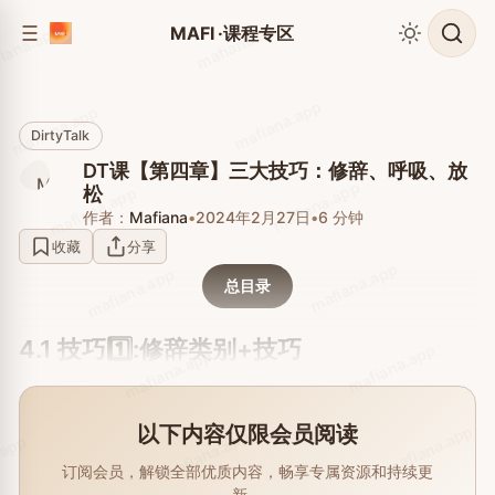
到
到
mafiana.app
iana.app
MAFI ·课程专区
侧
内
边
容
栏
mafiana.app
mafiana.app
DirtyTalk
DT课【第四章】三大技巧：修辞、呼吸、放
mafiana.app
mafiana.app
松
作者：
Mafiana
•
2024年2月27日
•
6 分钟
收藏
分享
mafiana.app
mafiana.app
总目录
4.1 技巧1️⃣:修辞类别+技巧
mafiana.app
mafiana.app
mafiana.app
以下内容仅限会员阅读
mafiana.app
.app
订阅会员，解锁全部优质内容，畅享专属资源和持续更
新。