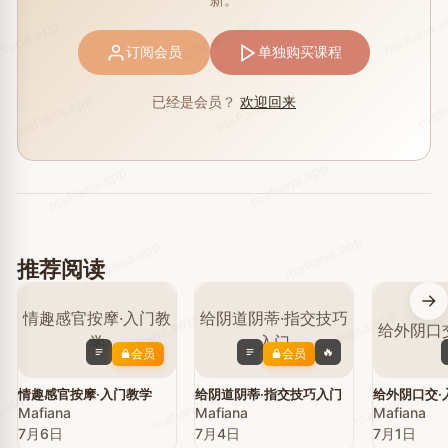
mafiana.
mafiana.app
iana.app
订阅会员
单独购买课程
mafi
mafiana.app
mafiana.app
已经是会员？
欢迎回来
mafiana.app
mafiana.app
mafiana.app
mafiana.app
推荐阅读
mafiana.app
mafiana.app
🔥
会员
会员
mafiana.app
mafiana.app
情趣感官按摩·入门教学
给阴道阴蒂·指交技巧入门
给外阴口交·
.app
Mafiana
Mafiana
Mafiana
7月6日
7月4日
7月1日