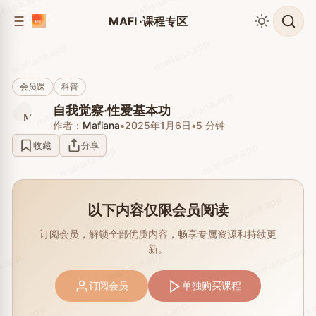
mafiana.app
fiana.app
到
到
MAFI ·课程专区
侧
内
边
mafiana.app
容
mafiana.app
栏
会员课
科普
mafiana.app
mafiana.app
自我觉察·性爱基本功
作者：
Mafiana
•
2025年1月6日
•
5 分钟
收藏
分享
mafiana.app
mafiana.app
mafiana.app
mafiana.app
以下内容仅限会员阅读
订阅会员，解锁全部优质内容，畅享专属资源和持续更
新。
mafiana.app
mafiana.app
a.app
订阅会员
单独购买课程
mafiana.