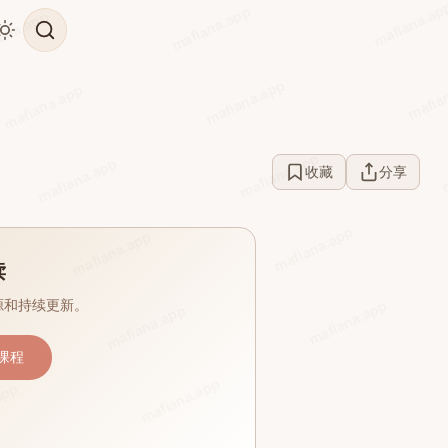
mafiana.ap
mafiana.app
ana.app
mafia
mafiana.app
mafiana.app
m
mafiana.app
mafiana.app
收藏
分享
mafiana.app
mafiana.app
读
源和持续更新。
mafiana.app
mafiana.app
课程
mafiana.app
app