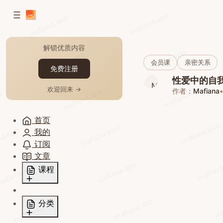
到
到
侧
mafiana.app
mafiana.app
内
边
容
栏
解锁优质内容
mafiana.app
mafiana.app
会员课
亲密关系
免费注册
性爱中的自我
mafiana.app
欢迎回来 →
mafiana.app
作者：
Mafiana
p
首页
mafiana.app
mafiana.app
na.app
我的
订阅
文章
mafiana
mafiana.app
afiana.app
课程
Dirty Talk
ma
mafiana.app
自慰课·女生
分类
mafiana.app
自慰课·男生