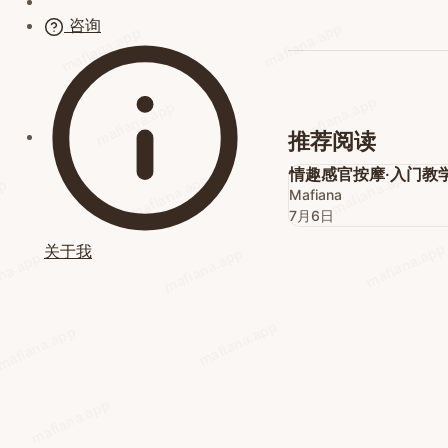
欲望探索
课程介绍
咨询
技巧方法
其他课程
mafiana.app
mafiana.app
进阶玩法
表达沟通
自我接纳
mafiana.app
mafiana.app
身体觉察
推荐阅读
关系经营
情趣感官按摩·入门教
mafiana.app
mafiana.app
pp
Mafiana
7月6日
mafiana.app
关于我
mafiana.app
na.app
mafiana.app
mafiana.app
mafiana.app